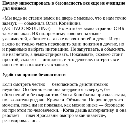
Почему инвестировать в безопасность все еще не очевидно
для бизнеса
«Мы ведь не ставим замок на дверь с мыслью, что к нам точно
залезут, — объяснила Ольга Копейкина
(AKTIV.CONSULTING). — Но жить без замка странно. С ИБ
та же логика». ИБ по-прежнему говорит на языке
уязвимостей, а бизнес на языке вероятностей и денег. И тут
важно не только уметь переводить одни понятия в другие, но
и правильно выбрать интонацию. Не запугивать, а объяснять.
Не нагнетать, а демонстрировать. Показывать, сколько стоит
простой, сколько — инцидент, и что дешевле: потерять все
или немного вложиться в защиту.
Удобство против безопасности
Если смотреть честно — безопасность действительно
неудобна. Особенно если она внедряется «сверху», без
объяснений и без вариантов. Ольга Копейкина призналась: да,
пользователи рыдали. Кричали. Обзывали. Но ровно до того
момента, пока им не показали, как можно иначе — безопасно,
но при этом по-человечески. «Когда даешь альтернативу, и она
работает — плач Ярославны быстро заканчивается», —
резюмировала она.