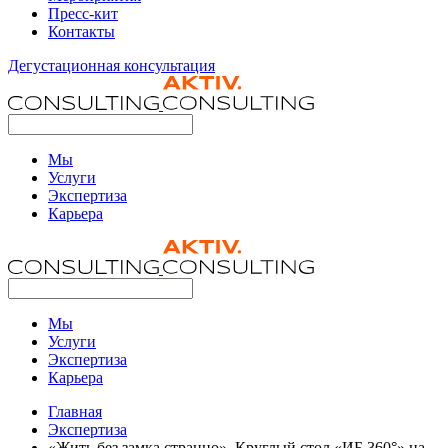
Пресс-кит
Контакты
Дегустационная консультация
Мы
Услуги
Экспертиза
Карьера
Мы
Услуги
Экспертиза
Карьера
Главная
Экспертиза
«Жить без замка странно». Круглый стол «ИБ 360°» на