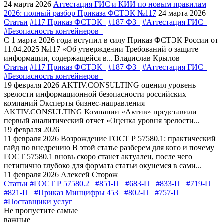
24 марта 2026
Аттестация ГИС и КИИ по новым правилам
2026: полный разбор Приказа ФСТЭК №117
24 марта 2026
Статьи
#117 Приказ ФСТЭК
#187 ФЗ
#Аттестация ГИС
#Безопасность контейнеров
С 1 марта 2026 года вступил в силу Приказ ФСТЭК России от
11.04.2025 №117 «Об утверждении Требований о защите
информации, содержащейся в...
Владислав Крылов
Статьи
#117 Приказ ФСТЭК
#187 ФЗ
#Аттестация ГИС
#Безопасность контейнеров
19 февраля 2026
AKTIV.CONSULTING оценил уровень
зрелости информационной безопасности российских
компаний
Эксперты бизнес-направления
AKTIV.CONSULTING Компании «Актив» представили
первый аналитический отчет «Оценка уровня зрелости...
19 февраля 2026
11 февраля 2026
Возрождение ГОСТ Р 57580.1: практический
гайд по внедрению
В этой статье разберем для кого и почему
ГОСТ 57580.1 вновь скоро станет актуален, после чего
нетипично глубоко для формата статьи окунемся в сами...
11 февраля 2026
Алексей Сторож
Статьи
#ГОСТ Р 57580.2
#851-П
#683-П
#833-П
#719-П
#821-П
#Приказ Минцифры 453
#802-П
#757-П
#Поставщики услуг
Не пропустите самые
важные