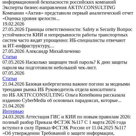
информационной безопасности российских компаний
Эксперты бизнес-направления AKTIV.CONSULTING
Компании «Актив» представили первый аналитический отчет
«Оценка уровня зрелости...
19.02.2026
27.05.2026
Границы ответственности: Safety и Security
Вопрос
устойчивости КИИ и непрерывности работы транспортных
систем часто видят упрощенно: ИБ-специалисты отвечают
за ИТ-инфраструктуру,...
27.05.2026
Александр Михайличенко
Статьи
07.05.2026
Насколько защищен твой пароль?
К дню защиты
пароля мы подготовили небольшой чек-лист.
07.05.2026
Статьи
21.04.2026
Базовая кибергигиена важнее погони за модными
трендами рынка ИБ
Руководитель отдела консалтинга
по ИБ AKTIV.CONSULTING Ольга Копейкина рассказала
изданию CyberMedia об основных парадоксах, которые...
21.04.2026
Интервью
24.03.2026
Аттестация ГИС и КИИ по новым правилам 2026:
полный разбор Приказа ФСТЭК №117
С 1 марта 2026 года
вступил в силу Приказ ФСТЭК России от 11.04.2025 №117
«Об утверждении Требований о защите информации,