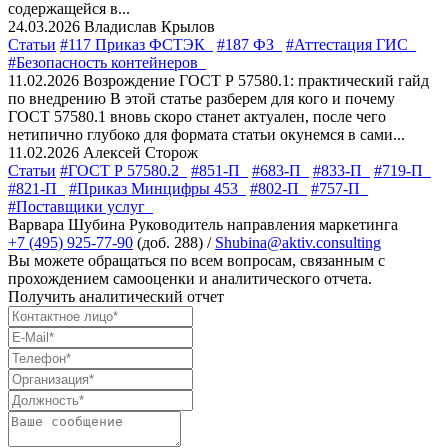
содержащейся в...
24.03.2026
Владислав Крылов
Статьи
#117 Приказ ФСТЭК
#187 ФЗ
#Аттестация ГИС
#Безопасность контейнеров
11.02.2026
Возрождение ГОСТ Р 57580.1: практический гайд
по внедрению
В этой статье разберем для кого и почему
ГОСТ 57580.1 вновь скоро станет актуален, после чего
нетипично глубоко для формата статьи окунемся в сами...
11.02.2026
Алексей Сторож
Статьи
#ГОСТ Р 57580.2
#851-П
#683-П
#833-П
#719-П
#821-П
#Приказ Минцифры 453
#802-П
#757-П
#Поставщики услуг
Варвара Шубина
Руководитель направления маркетинга
+7 (495) 925-77-90
(доб. 288) /
Shubina@aktiv.consulting
Вы можете обращаться по всем вопросам, связанным с
прохождением самооценки и аналитического отчета.
Получить аналитический отчет