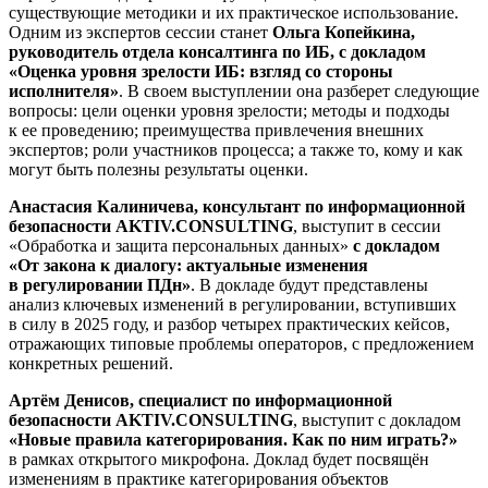
существующие методики и их практическое использование.
Одним из экспертов сессии станет
Ольга Копейкина,
руководитель отдела консалтинга по ИБ, с докладом
«Оценка уровня зрелости ИБ: взгляд со стороны
исполнителя»
. В своем выступлении она разберет следующие
вопросы: цели оценки уровня зрелости; методы и подходы
к ее проведению; преимущества привлечения внешних
экспертов; роли участников процесса; а также то, кому и как
могут быть полезны результаты оценки.
Анастасия Калиничева, консультант по информационной
безопасности AKTIV.CONSULTING
, выступит в сессии
«Обработка и защита персональных данных»
с докладом
«От закона к диалогу: актуальные изменения
в регулировании ПДн»
. В докладе будут представлены
анализ ключевых изменений в регулировании, вступивших
в силу в 2025 году, и разбор четырех практических кейсов,
отражающих типовые проблемы операторов, с предложением
конкретных решений.
Артём Денисов, специалист по информационной
безопасности AKTIV.CONSULTING
, выступит с докладом
«Новые правила категорирования. Как по ним играть?»
в рамках открытого микрофона. Доклад будет посвящён
изменениям в практике категорирования объектов