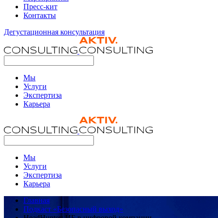
Пресс-кит
Контакты
Дегустационная консультация
Мы
Услуги
Экспертиза
Карьера
Мы
Услуги
Экспертиза
Карьера
Главная
Подкаст «Безопасный выход»
HeadHunter: ИБ в цифровой компании