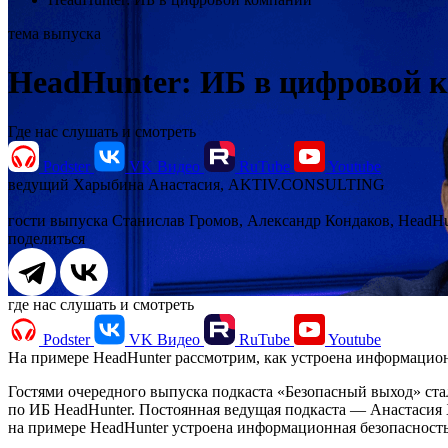
тема выпуска
HeadHunter: ИБ в цифровой 
Где нас слушать и смотреть
Podster
VK Видео
RuTube
Youtube
ведущий
Харыбина Анастасия, AKTIV.CONSULTING
гости выпуска
Станислав Громов, Александр Кондаков, HeadHu
поделиться
где нас слушать и смотреть
Podster
VK Видео
RuTube
Youtube
На примере HeadHunter рассмотрим, как устроена информацион
Гостями очередного выпуска подкаста «Безопасный выход» стал
по ИБ HeadHunter. Постоянная ведущая подкаста — Анастаси
на примере HeadHunter устроена информационная безопасность 