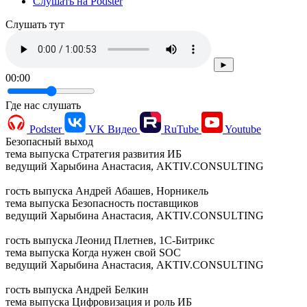
Слушать на Podster
Cлушать тут
►
00:00
Где нас слушать
Podster
VK Видео
RuTube
Youtube
Безопасный выход
тема выпуска
Стратегия развития ИБ
ведущий
Харыбина Анастасия, AKTIV.CONSULTING
гость выпуска
Андрей Абашев, Норникель
тема выпуска
Безопасность поставщиков
ведущий
Харыбина Анастасия, AKTIV.CONSULTING
гость выпуска
Леонид Плетнев, 1С-Битрикс
тема выпуска
Когда нужен свой SOC
ведущий
Харыбина Анастасия, AKTIV.CONSULTING
гость выпуска
Андрей Белкин
тема выпуска
Цифровизация и роль ИБ