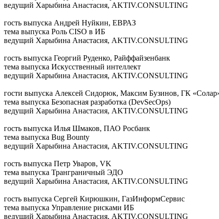
ведущий
Харыбина Анастасия, AKTIV.CONSULTING
гость выпуска
Андрей Нуйкин, ЕВРАЗ
тема выпуска
Роль CISO в ИБ
ведущий
Харыбина Анастасия, AKTIV.CONSULTING
гость выпуска
Георгий Руденко, Райффайзенбанк
тема выпуска
Искусственный интеллект
ведущий
Харыбина Анастасия, AKTIV.CONSULTING
гости выпуска
Алексей Сидорюк, Максим Бузинов, ГК «Солар
тема выпуска
Безопасная разработка (DevSecOps)
ведущий
Харыбина Анастасия, AKTIV.CONSULTING
гость выпуска
Илья Шмаков, ПАО Росбанк
тема выпуска
Bug Bounty
ведущий
Харыбина Анастасия, AKTIV.CONSULTING
гость выпуска
Петр Уваров, VK
тема выпуска
Транграничный ЭДО
ведущий
Харыбина Анастасия, AKTIV.CONSULTING
гость выпуска
Сергей Кирюшкин, ГазИнформСервис
тема выпуска
Управление рисками ИБ
ведущий
Харыбина Анастасия, AKTIV.CONSULTING