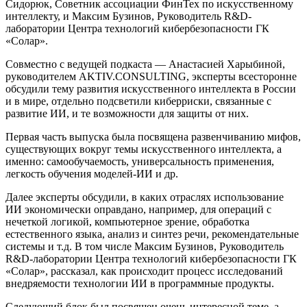
Сидорюк, Советник ассоциации ФинТех по искусственному
интеллекту, и Максим Бузинов, Руководитель R&D-
лаборатории Центра технологий кибербезопасности ГК
«Солар».
Совместно с ведущей подкаста — Анастасией Харыбиной,
руководителем AKTIV.CONSULTING, эксперты всесторонне
обсудили тему развития искусственного интеллекта в России
и в мире, отдельно подсветили киберриски, связанные с
развитие ИИ, и те возможности для защиты от них.
Первая часть выпуска была посвящена развенчиванию мифов,
существующих вокруг темы искусственного интеллекта, а
именно: самообучаемость, универсальность применения,
легкость обучения моделей-ИИ и др.
Далее эксперты обсудили, в каких отраслях использование
ИИ экономически оправдано, например, для операций с
нечеткой логикой, компьютерное зрение, обработка
естественного языка, анализ и синтез речи, рекомендательные
системы и т.д. В том числе Максим Бузинов, Руководитель
R&D-лаборатории Центра технологий кибербезопасности ГК
«Солар», рассказал, как происходит процесс исследований
внедряемости технологии ИИ в программные продукты.
Следующий блок был посвящен очень интересной теме, а