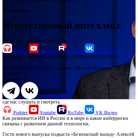
тема выпуска
Искусственный интеллект
Где нас слушать и смотреть
Podster
Youtube
RuTube
VK Видео
ведущий
Харыбина Анастасия, AKTIV.CONSULTING
гости выпуска
Алексей Сидорюк, Максим Бузинов, ГК
«Солар»
поделиться
где нас слушать и смотреть
Podster
Youtube
RuTube
VK Видео
Как развивается ИИ в России и в мире и какие киберриски
связаны с развитием данной технологии.
Гости нового выпуска подкаста «Безопасный выход» Алексей