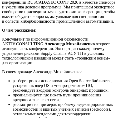
конференции RUSCADASEC CONF 2026 в качестве спонсора
и участника деловой программы. Мы приглашаем экспертное
сообщество присоединиться к аудитории конференции, чтобы
вместе обсудить вопросы, актуальные для специалистов
в области кибербезопасности промышленной автоматизации.
О чем расскажем:
Консультант по информационной безопасности
AKTIV.CONSULTING
Александр Михайличенко
откроет
деловую часть конференции. Эксперт расскажет, почему
управление рисками Supply Chain в АСУ ТП в условиях
технологической изоляции может стать «троянским конем»
для организации.
В своем докладе Александр Михайличенко:
разберет риски использования Open Source библиотек,
устаревших ядер OS и «непрозрачного» ПО,
рекомендует входной контроль бинарных прошивок;
проанализирует, где искать пути проникновения
вредоноса «не через сеть»;
рассмотрит на примерах проблему недекларированных
возможностей и вшитых учетных записей (backdoors),
оставляемых вендорами для техподдержки;